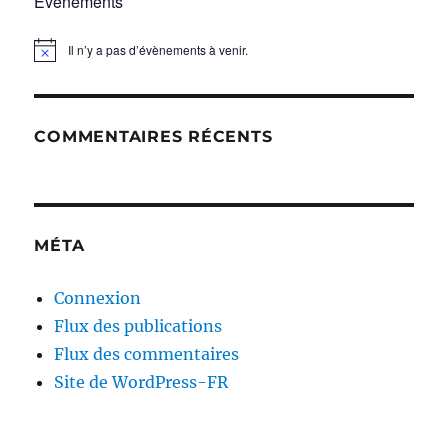
Évènements
Il n’y a pas d’évènements à venir.
N
o
t
i
c
COMMENTAIRES RÉCENTS
e
MÉTA
Connexion
Flux des publications
Flux des commentaires
Site de WordPress-FR