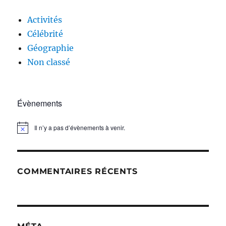
Activités
Célébrité
Géographie
Non classé
Évènements
Il n’y a pas d’évènements à venir.
N
o
t
i
c
COMMENTAIRES RÉCENTS
e