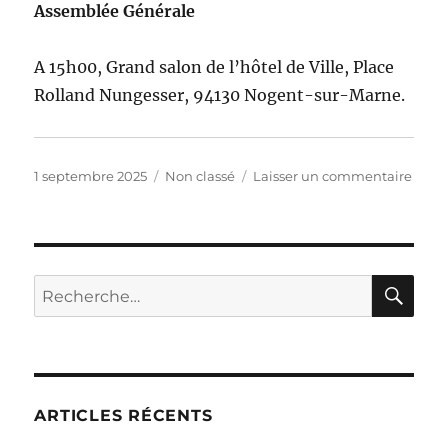
Assemblée Générale
A 15h00, Grand salon de l’hôtel de Ville, Place
Rolland Nungesser, 94130 Nogent-sur-Marne.
Publié
Catégories
sur
1 septembre 2025
Non classé
Laisser un commentaire
le
4e
trime
2025
RE
Recherche
pour :
ARTICLES RÉCENTS