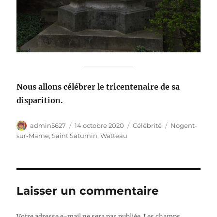
Nous allons célébrer le tricentenaire de sa
disparition.
Auteur
Publié
Catégories
Étiquettes
admin5627
14 octobre 2020
Célébrité
Nogent-
le
sur-Marne
,
Saint Saturnin
,
Watteau
Laisser un commentaire
Votre adresse e-mail ne sera pas publiée.
Les champs