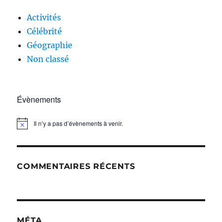
Activités
Célébrité
Géographie
Non classé
Évènements
Il n’y a pas d’évènements à venir.
N
o
t
i
c
COMMENTAIRES RÉCENTS
e
MÉTA