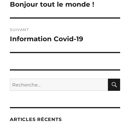
de
Bonjour tout le monde !
Publication
précédente :
l’article
SUIVANT
Information Covid-19
Publication
suivante :
RE
Recherche
pour :
ARTICLES RÉCENTS