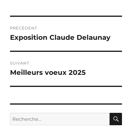
Navigation
PRÉCÉDENT
de
Exposition Claude Delaunay
Publication
précédente :
l’article
SUIVANT
Meilleurs voeux 2025
Publication
suivante :
RE
Recherche
pour :