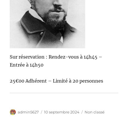
Sur réservation : Rendez-vous à 14h45 –
Entrée à 14h50
25€00 Adhérent – Limité à 20 personnes
Auteur
Publié
Catégories
admin5627
10 septembre 2024
Non classé
le