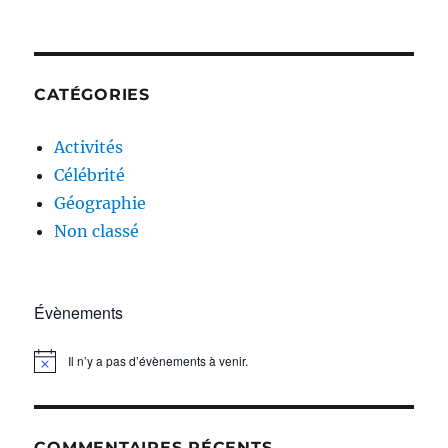
CATÉGORIES
Activités
Célébrité
Géographie
Non classé
Évènements
Il n’y a pas d’évènements à venir.
N
o
t
i
c
COMMENTAIRES RÉCENTS
e