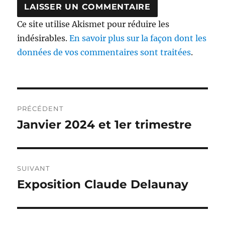
Ce site utilise Akismet pour réduire les
indésirables.
En savoir plus sur la façon dont les
données de vos commentaires sont traitées
.
Navigation
PRÉCÉDENT
de
Janvier 2024 et 1er trimestre
Publication
précédente :
l’article
SUIVANT
Exposition Claude Delaunay
Publication
suivante :