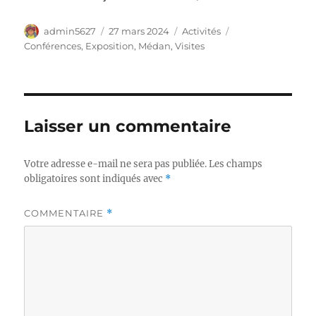
Auteur
Publié
Catégories
Étiquettes
admin5627
27 mars 2024
Activités
le
Conférences
,
Exposition
,
Médan
,
Visites
Laisser un commentaire
Votre adresse e-mail ne sera pas publiée.
Les champs
obligatoires sont indiqués avec
*
COMMENTAIRE
*